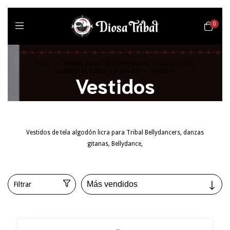
0
Inicio
>
Textiles para Tribal Bellydance
>
Licra (cholis,
pantalones, faldas y playeras)
>
Vestidos
Vestidos
Vestidos de tela algodón licra para Tribal Bellydancers, danzas
gitanas, Bellydance,
Filtrar