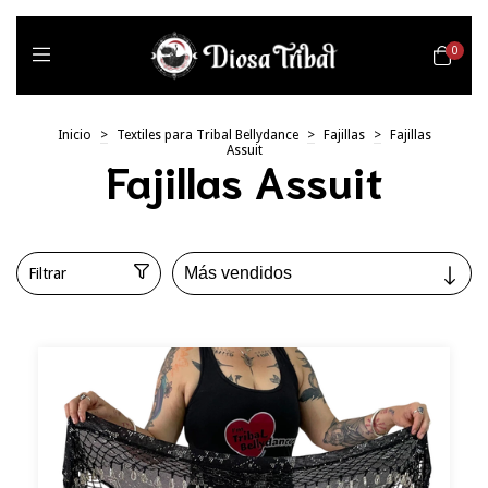
0
Inicio
>
Textiles para Tribal Bellydance
>
Fajillas
>
Fajillas
Assuit
Fajillas Assuit
Filtrar